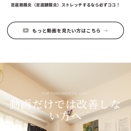
▶
足底筋膜炎（足底腱膜炎）ストレッチするなら必ずココ！
もっと動画を見たい方はこちら
→
FOR FUNDAMENTAL CARE
動画だけでは改善しな
い方へ