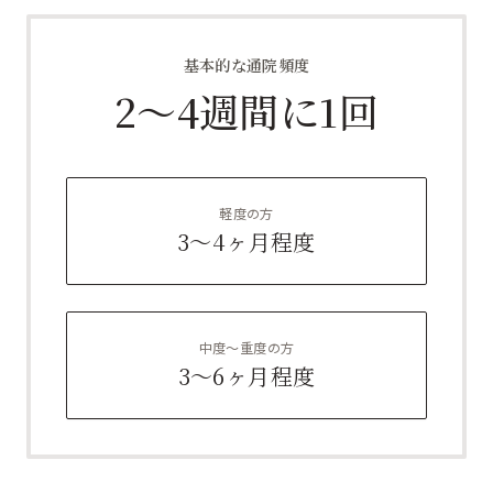
基本的な通院頻度
2〜4週間に1回
軽度の方
3〜4ヶ月程度
中度〜重度の方
3〜6ヶ月程度