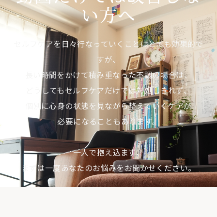
い方へ
セルフケアを日々行なっていくことはとても効果的で
すが、
長い時間をかけて積み重なった不調の場合は、
どうしてもセルフケアだけでは対処しきれず、
個別に心身の状態を見ながら整えていくケアが
必要になることもあります。
一人で抱え込まず、
まずは一度あなたのお悩みをお聞かせください。
LINEでのご予約はこちら