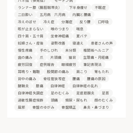
バネ指（弾発指）
モートン病
ランナー膝（腸脛靱帯炎）
下半身痩せ
不眠症
二日酔い
五月病 六月病
内臓と腰痛
冷えのぼせ
冷え症
分離症
反り腰
口呼吸
咳が止まらない
喉のつまり
喘息
四十肩・五十肩
坐骨神経痛
夏バテ
妊婦さん・産後
姿勢改善
寝違え
患者さんの声
慢性疼痛
手のしびれ
未分類
椎間板ヘルニア
歯の痛み
爪
片頭痛
猫背
生理痛・月経痛
疲労回復
症例報告
眼精疲労
筆記表現法
耳鳴り・難聴
股関節の痛み
肩こり
胃もたれ
背中の痛み
脊柱管狭窄症
腰痛
腰痛の原因
腱鞘炎
膝痛
自律神経
自律神経の乱れ
自律神経失調症
足のむくみ
足底筋膜炎
足首
過敏性腸症候群
頭痛
頻尿・尿もれ
顔のむくみ
風邪
骨盤のゆがみ
骨盤矯正
鼻炎・鼻づまり