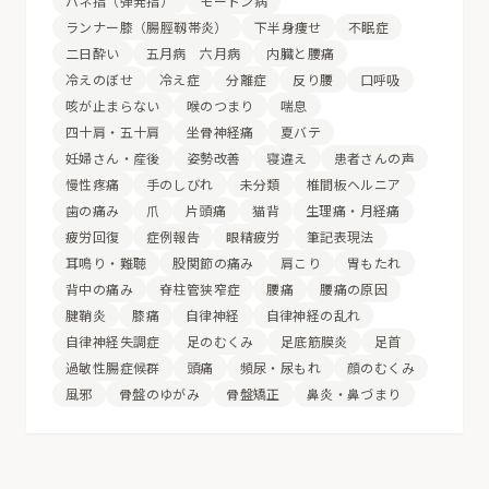
バネ指（弾発指）
モートン病
ランナー膝（腸脛靱帯炎）
下半身痩せ
不眠症
二日酔い
五月病 六月病
内臓と腰痛
冷えのぼせ
冷え症
分離症
反り腰
口呼吸
咳が止まらない
喉のつまり
喘息
四十肩・五十肩
坐骨神経痛
夏バテ
妊婦さん・産後
姿勢改善
寝違え
患者さんの声
慢性疼痛
手のしびれ
未分類
椎間板ヘルニア
歯の痛み
爪
片頭痛
猫背
生理痛・月経痛
疲労回復
症例報告
眼精疲労
筆記表現法
耳鳴り・難聴
股関節の痛み
肩こり
胃もたれ
背中の痛み
脊柱管狭窄症
腰痛
腰痛の原因
腱鞘炎
膝痛
自律神経
自律神経の乱れ
自律神経失調症
足のむくみ
足底筋膜炎
足首
過敏性腸症候群
頭痛
頻尿・尿もれ
顔のむくみ
風邪
骨盤のゆがみ
骨盤矯正
鼻炎・鼻づまり