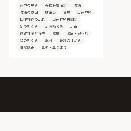
背中の痛み
脊柱管狭窄症
腰痛
腰痛の原因
腱鞘炎
膝痛
自律神経
自律神経の乱れ
自律神経失調症
足のむくみ
足底筋膜炎
足首
過敏性腸症候群
頭痛
頻尿・尿もれ
顔のむくみ
風邪
骨盤のゆがみ
骨盤矯正
鼻炎・鼻づまり