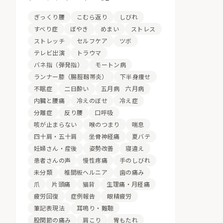
ぎっくり腰
こむら返り
しびれ
すべり症
ぼやき
めまい
ストレス
ストレッチ
セルフケア
ツボ
テレビ出演
トラウマ
バネ指（弾発指）
モートン病
ランナー膝（腸脛靱帯炎）
下半身痩せ
不眠症
二日酔い
五月病 六月病
内臓と腰痛
冷えのぼせ
冷え症
分離症
反り腰
口呼吸
咳が止まらない
喉のつまり
喘息
四十肩・五十肩
坐骨神経痛
夏バテ
妊婦さん・産後
姿勢改善
寝違え
患者さんの声
慢性疼痛
手のしびれ
未分類
椎間板ヘルニア
歯の痛み
爪
片頭痛
猫背
生理痛・月経痛
疲労回復
症例報告
眼精疲労
筆記表現法
耳鳴り・難聴
股関節の痛み
肩こり
胃もたれ