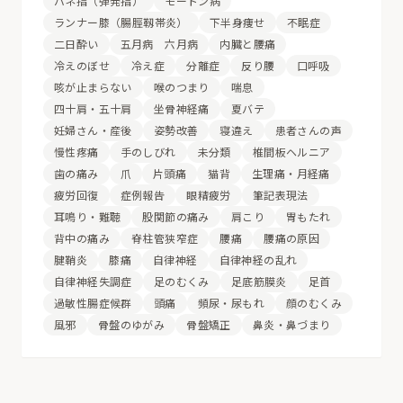
バネ指（弾発指）
モートン病
ランナー膝（腸脛靱帯炎）
下半身痩せ
不眠症
二日酔い
五月病 六月病
内臓と腰痛
冷えのぼせ
冷え症
分離症
反り腰
口呼吸
咳が止まらない
喉のつまり
喘息
四十肩・五十肩
坐骨神経痛
夏バテ
妊婦さん・産後
姿勢改善
寝違え
患者さんの声
慢性疼痛
手のしびれ
未分類
椎間板ヘルニア
歯の痛み
爪
片頭痛
猫背
生理痛・月経痛
疲労回復
症例報告
眼精疲労
筆記表現法
耳鳴り・難聴
股関節の痛み
肩こり
胃もたれ
背中の痛み
脊柱管狭窄症
腰痛
腰痛の原因
腱鞘炎
膝痛
自律神経
自律神経の乱れ
自律神経失調症
足のむくみ
足底筋膜炎
足首
過敏性腸症候群
頭痛
頻尿・尿もれ
顔のむくみ
風邪
骨盤のゆがみ
骨盤矯正
鼻炎・鼻づまり