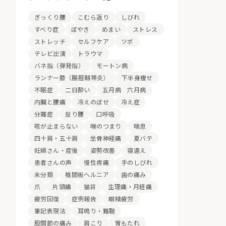
ぎっくり腰
こむら返り
しびれ
すべり症
ぼやき
めまい
ストレス
ストレッチ
セルフケア
ツボ
テレビ出演
トラウマ
バネ指（弾発指）
モートン病
ランナー膝（腸脛靱帯炎）
下半身痩せ
不眠症
二日酔い
五月病 六月病
内臓と腰痛
冷えのぼせ
冷え症
分離症
反り腰
口呼吸
咳が止まらない
喉のつまり
喘息
四十肩・五十肩
坐骨神経痛
夏バテ
妊婦さん・産後
姿勢改善
寝違え
患者さんの声
慢性疼痛
手のしびれ
未分類
椎間板ヘルニア
歯の痛み
爪
片頭痛
猫背
生理痛・月経痛
疲労回復
症例報告
眼精疲労
筆記表現法
耳鳴り・難聴
股関節の痛み
肩こり
胃もたれ