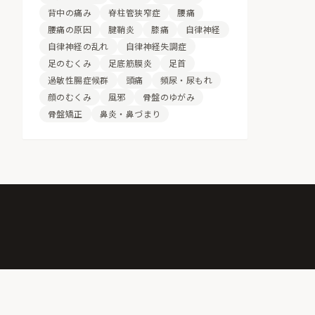
背中の痛み
脊柱管狭窄症
腰痛
腰痛の原因
腱鞘炎
膝痛
自律神経
自律神経の乱れ
自律神経失調症
足のむくみ
足底筋膜炎
足首
過敏性腸症候群
頭痛
頻尿・尿もれ
顔のむくみ
風邪
骨盤のゆがみ
骨盤矯正
鼻炎・鼻づまり