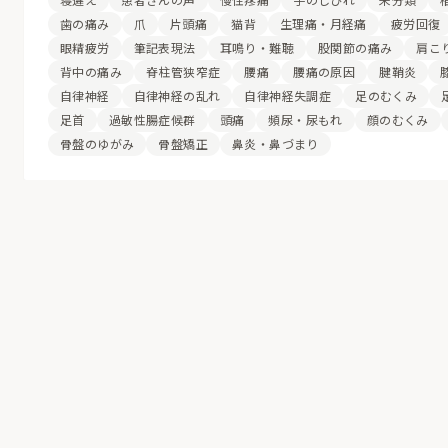
歯の痛み
爪
片頭痛
猫背
生理痛・月経痛
疲労回復
眼精疲労
筆記表現法
耳鳴り・難聴
股関節の痛み
肩こ
背中の痛み
脊柱管狭窄症
腰痛
腰痛の原因
腱鞘炎
自律神経
自律神経の乱れ
自律神経失調症
足のむくみ
足首
過敏性腸症候群
頭痛
頻尿・尿もれ
顔のむくみ
骨盤のゆがみ
骨盤矯正
鼻炎・鼻づまり
心と身体の声を聴き、
あなたが“本来の自分に戻る”ための場所。