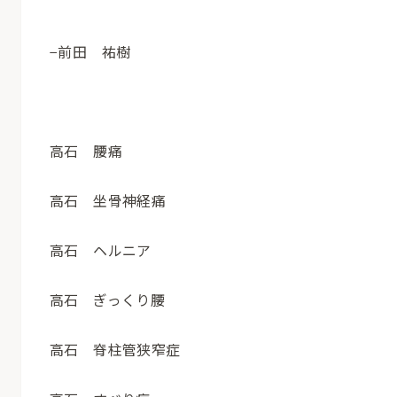
−前田 祐樹
高石 腰痛
高石 坐骨神経痛
高石 ヘルニア
高石 ぎっくり腰
高石 脊柱管狭窄症