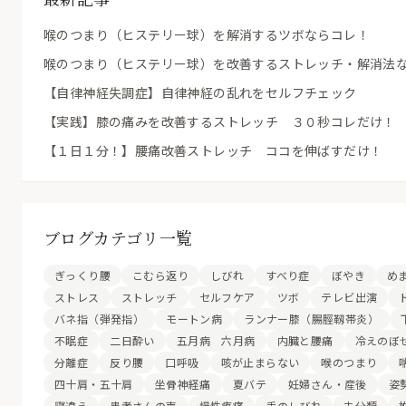
喉のつまり（ヒステリー球）を解消するツボならコレ！
喉のつまり（ヒステリー球）を改善するストレッチ・解消法
【自律神経失調症】自律神経の乱れをセルフチェック
【実践】膝の痛みを改善するストレッチ ３０秒コレだけ！
【１日１分！】腰痛改善ストレッチ ココを伸ばすだけ！
ブログカテゴリ一覧
ぎっくり腰
こむら返り
しびれ
すべり症
ぼやき
め
ストレス
ストレッチ
セルフケア
ツボ
テレビ出演
バネ指（弾発指）
モートン病
ランナー膝（腸脛靱帯炎）
不眠症
二日酔い
五月病 六月病
内臓と腰痛
冷えのぼ
分離症
反り腰
口呼吸
咳が止まらない
喉のつまり
四十肩・五十肩
坐骨神経痛
夏バテ
妊婦さん・産後
姿
寝違え
患者さんの声
慢性疼痛
手のしびれ
未分類