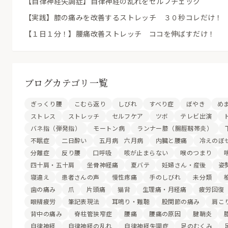
【自律神経失調症】自律神経の乱れをセルフチェック
【実践】膝の痛みを改善するストレッチ ３０秒コレだけ！
【１日１分！】腰痛改善ストレッチ ココを伸ばすだけ！
ブログカテゴリ一覧
ぎっくり腰
こむら返り
しびれ
すべり症
ぼやき
め
ストレス
ストレッチ
セルフケア
ツボ
テレビ出演
バネ指（弾発指）
モートン病
ランナー膝（腸脛靱帯炎）
不眠症
二日酔い
五月病 六月病
内臓と腰痛
冷えのぼ
分離症
反り腰
口呼吸
咳が止まらない
喉のつまり
四十肩・五十肩
坐骨神経痛
夏バテ
妊婦さん・産後
姿
寝違え
患者さんの声
慢性疼痛
手のしびれ
未分類
歯の痛み
爪
片頭痛
猫背
生理痛・月経痛
疲労回復
眼精疲労
筆記表現法
耳鳴り・難聴
股関節の痛み
肩こ
背中の痛み
脊柱管狭窄症
腰痛
腰痛の原因
腱鞘炎
自律神経
自律神経の乱れ
自律神経失調症
足のむくみ