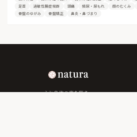
足首
過敏性腸症候群
頭痛
頻尿・尿もれ
顔のむくみ
骨盤のゆがみ
骨盤矯正
鼻炎・鼻づまり
心と身体の声を聴き、
あなたが“本来の自分に戻る”ための場所。
〒592-0014
大阪府高石市綾園３丁目２−５