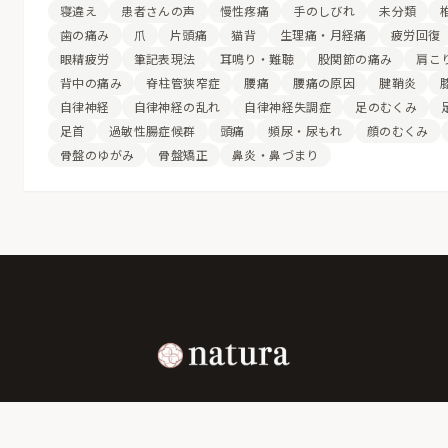
寝違え
患者さんの声
慢性疼痛
手のしびれ
未分類
歯の痛み
爪
片頭痛
猫背
生理痛・月経痛
疲労回復
眼精疲労
筆記表現法
耳鳴り・難聴
股関節の痛み
肩こ
背中の痛み
脊柱管狭窄症
腰痛
腰痛の原因
腱鞘炎
自律神経
自律神経の乱れ
自律神経失調症
足のむくみ
足首
過敏性腸症候群
頭痛
頻尿・尿もれ
顔のむくみ
骨盤のゆがみ
骨盤矯正
鼻炎・鼻づまり
心と身体の声を聴き、
あなたが“本来の自分に戻る”ための場所。