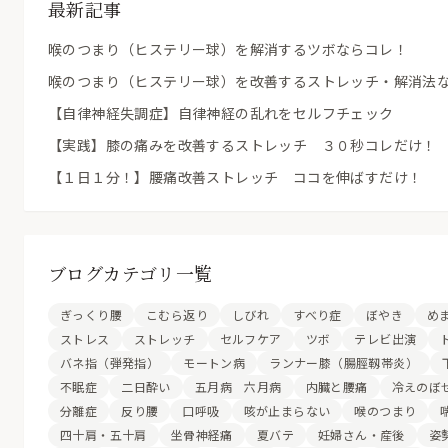
最新記事
喉のつまり（ヒステリー球）を解消するツボならコレ！
喉のつまり（ヒステリー球）を改善するストレッチ・解消法
【自律神経失調症】自律神経の乱れをセルフチェック
【実践】膝の痛みを改善するストレッチ ３０秒コレだけ！
【１日１分！】腰痛改善ストレッチ ココを伸ばすだけ！
ブログカテゴリ一覧
ぎっくり腰
こむら返り
しびれ
すべり症
ぼやき
め
ストレス
ストレッチ
セルフケア
ツボ
テレビ出演
バネ指（弾発指）
モートン病
ランナー膝（腸脛靱帯炎）
不眠症
二日酔い
五月病 六月病
内臓と腰痛
冷えのぼ
分離症
反り腰
口呼吸
咳が止まらない
喉のつまり
四十肩・五十肩
坐骨神経痛
夏バテ
妊婦さん・産後
姿